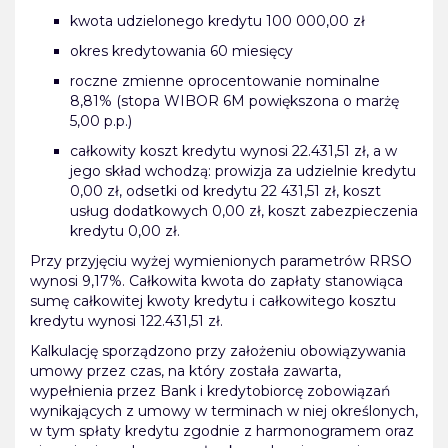
kwota udzielonego kredytu 100 000,00 zł
okres kredytowania 60 miesięcy
roczne zmienne oprocentowanie nominalne
8,81% (stopa WIBOR 6M powiększona o marżę
5,00 p.p.)
całkowity koszt kredytu wynosi 22.431,51 zł, a w
jego skład wchodzą: prowizja za udzielnie kredytu
0,00 zł, odsetki od kredytu 22 431,51 zł, koszt
usług dodatkowych 0,00 zł, koszt zabezpieczenia
kredytu 0,00 zł.
Przy przyjęciu wyżej wymienionych parametrów RRSO
wynosi 9,17%. Całkowita kwota do zapłaty stanowiąca
sumę całkowitej kwoty kredytu i całkowitego kosztu
kredytu wynosi 122.431,51 zł.
Kalkulację sporządzono przy założeniu obowiązywania
umowy przez czas, na który została zawarta,
wypełnienia przez Bank i kredytobiorcę zobowiązań
wynikających z umowy w terminach w niej określonych,
w tym spłaty kredytu zgodnie z harmonogramem oraz