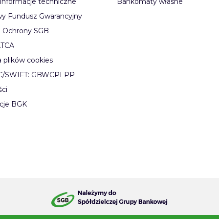
informacje techniczne
Bankomaty własne
y Fundusz Gwarancyjny
 Ochrony SGB
ATCA
a plików cookies
IC/SWIFT: GBWCPLPP
ści
cje BGK