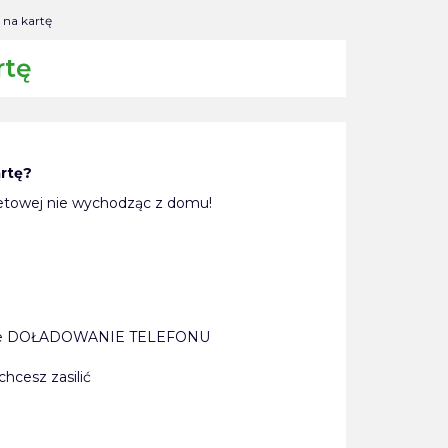
 na kartę
rtę
rtę?
etowej nie wychodząc z domu!
pnie DOŁADOWANIE TELEFONU
hcesz zasilić