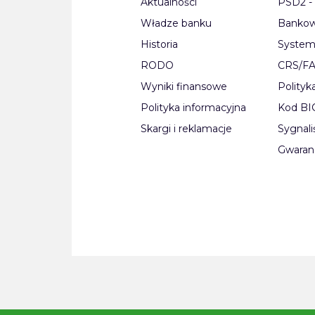
Aktualności
PSD2 - 
Władze banku
Bankow
Historia
System
RODO
CRS/F
Wyniki finansowe
Polityk
Polityka informacyjna
Kod B
Skargi i reklamacje
Sygnali
Gwaran